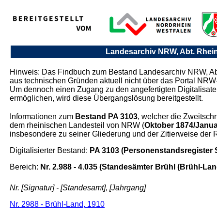
Landesarchiv NRW, Abt. Rhei
Hinweis: Das Findbuch zum Bestand Landesarchiv NRW, Ab
aus technischen Gründen aktuell nicht über das Portal NRW-
Um dennoch einen Zugang zu den angefertigten Digitalisat
ermöglichen, wird diese Übergangslösung bereitgestellt.
Informationen zum
Bestand PA 3103
, welcher die Zweitschr
dem rheinischen Landesteil von NRW (
Oktober 1874/Janua
insbesondere zu seiner Gliederung und der Zitierweise der 
Digitalisierter Bestand:
PA 3103 (Personenstandsregister S
Bereich:
Nr. 2.988 - 4.035 (Standesämter Brühl (Brühl-Land
Nr. [Signatur] - [Standesamt], [Jahrgang]
Nr. 2988 - Brühl-Land, 1910