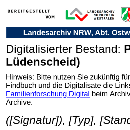
Landesarchiv NRW, Abt. Ostw
Digitalisierter Bestand:
P
Lüdenscheid)
Hinweis: Bitte nutzen Sie zukünftig fü
Findbuch und die Digitalisate die Link
Familienforschung Digital
beim Archi
Archive.
([Signatur]), [Typ], [Sta